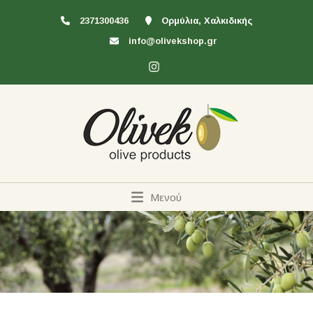
2371300436
Ορμύλια, Χαλκιδικής
info@olivekshop.gr
Μενού